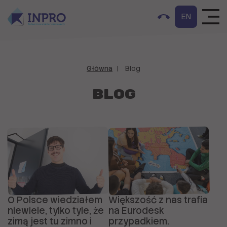
EN
Główna
Blog
Blog
O Polsce wiedziałem
Większość z nas trafia
niewiele, tylko tyle, że
na Eurodesk
zimą jest tu zimno i
przypadkiem.