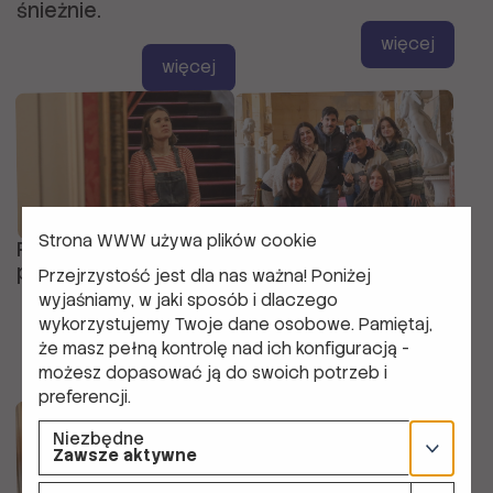
śnieżnie.
więcej
więcej
Strona WWW używa plików cookie
Pierogi, uczniowie i
Moje przygody w
prasa do druku
Polsce jako
Przejrzystość jest dla nas ważna! Poniżej
wolontariuszka
wyjaśniamy, w jaki sposób i dlaczego
krótkoterminowa
wykorzystujemy Twoje dane osobowe. Pamiętaj,
więcej
że masz pełną kontrolę nad ich konfiguracją -
możesz dopasować ją do swoich potrzeb i
więcej
preferencji.
Niezbędne
Zawsze aktywne