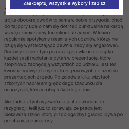
Zaakceptuj wszystkie wybory i zapisz
Wyzwania pojawiają się w nieoczekiwanych miejscach.
Poruszanie się po polskiej komunikacji miejskiej jako
trójka obcokrajowców to sama w sobie przygoda, choć
do tej pory udało nam się dotrzeć punktualnie na każdą
wizytę i zamierzamy ten rekord utrzymać. W klasie
regularnie spotykamy nieśmiałych uczniów, którzy nie
czują się wystarczająco pewnie, żeby się angażować.
Radzimy sobie z tym przez rozgrzewki na początku
każdej sesji i wplatanie pytań w prezentację, które
stopniowo zachęcają wszystkich do udziału. Jest też
kwestia nadwyrężonych strun głosowych po sześciu
prezentacjach z rzędu. Po zaledwie kilku wizytach
szkolnych nabrałem głębokiego szacunku dla
nauczycieli, którzy robią to każdego dnia.
Ale żadne z tych wyzwań nie jest powodem do
rezygnacji. Jeśli już, to sprawiają, że praca jest
ciekawsza. Dzień, który przebiega zbyt gładko, bywa po
prostu niezapamiętany.