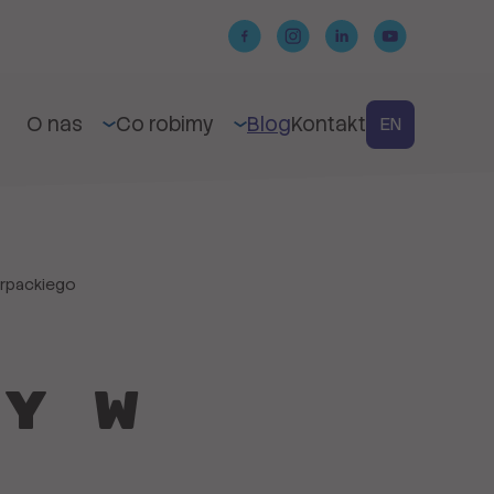
O nas
Co robimy
Blog
Kontakt
EN
arpackiego
ty w
u