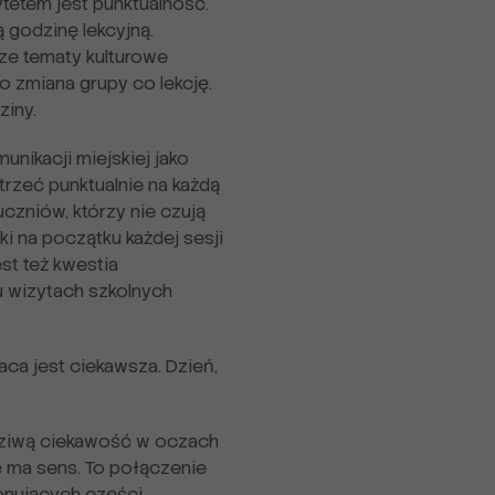
tetem jest punktualność.
 godzinę lekcyjną.
ze tematy kulturowe
 to zmiana grupy co lekcję.
ziny.
nikacji miejskiej jako
rzeć punktualnie na każdą
czniów, którzy nie czują
i na początku każdej sesji
st też kwestia
u wizytach szkolnych
aca jest ciekawsza. Dzień,
wdziwą ciekawość w oczach
ę ma sens. To połączenie
jonujących części