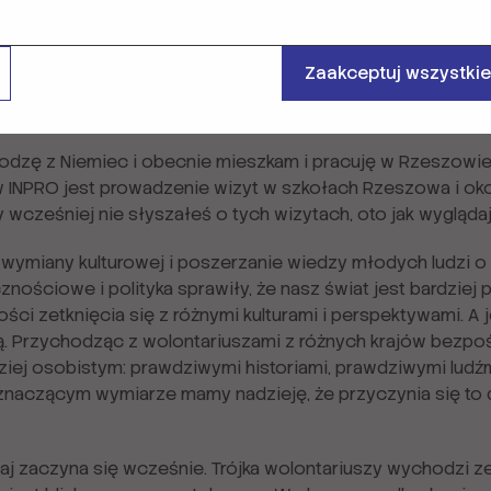
Zaakceptuj wszystkie
dzę z Niemiec i obecnie mieszkam i pracuję w Rzeszowie 
INPRO jest prowadzenie wizyt w szkołach Rzeszowa i oko
y wcześniej nie słyszałeś o tych wizytach, oto jak wygląda
e wymiany kulturowej i poszerzanie wiedzy młodych ludzi o 
znościowe i polityka sprawiły, że nasz świat jest bardziej 
ci zetknięcia się z różnymi kulturami i perspektywami. A 
ją. Przychodząc z wolontariuszami z różnych krajów bezpoś
dziej osobistym: prawdziwymi historiami, prawdziwymi ludź
naczącym wymiarze mamy nadzieję, że przyczynia się to 
j zaczyna się wcześnie. Trójka wolontariuszy wychodzi z