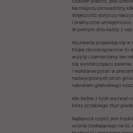
czasem pieszo, jeśli szkoł
Na miejscu prowadzimy kilk
Większość dotyczy naszych
i praktyczne umiejętności. N
W pełnym dniu każdy z nas
Wyzwania pojawiają się w n
trójka obcokrajowców to s
wizytę i zamierzamy ten re
się wystarczająco pewnie,
i wplatanie pytań w prezen
nadwyrężonych strun głoso
nabrałem głębokiego szacun
Ale żadne z tych wyzwań nie
który przebiega zbyt gład
Najlepsza część jest trud
ucznia czekającego na to, 
trudności i znaczenia spra