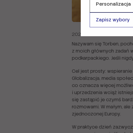
Personalizacja
Zapisz wybory
2024-06-27
Nazywam się Torben, pocho
z moich głównych zadań w 
podkarpackiego. Jeśli nigd
Cel jest prosty: wspierani
Globalizacja, media społec
co oznacza więcej możliwoś
i uprzedzenia wciąż istnie
się zastąpić je czymś bar
rozmowami. W małym, ale z
zjednoczonej Europy.
W praktyce dzień zazwycza