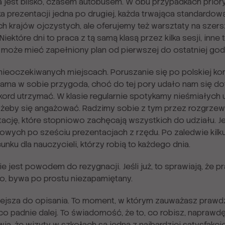
a jest blisko, czasem autobusem. W obu przypadkach priory
a prezentacji jedna po drugiej, każda trwająca standardową
 krajów ojczystych, ale oferujemy też warsztaty na szers
iektóre dni to praca z tą samą klasą przez kilka sesji, inne
 może mieć zapełniony plan od pierwszej do ostatniej god
ieoczekiwanych miejscach. Poruszanie się po polskiej komu
ama w sobie przygoda, choć do tej pory udało nam się dot
kord utrzymać. W klasie regularnie spotykamy nieśmiałych u
 żeby się angażować. Radzimy sobie z tym przez rozgrzewk
tację, które stopniowo zachęcają wszystkich do udziału. Je
wych po sześciu prezentacjach z rzędu. Po zaledwie kilk
ku dla nauczycieli, którzy robią to każdego dnia.
 jest powodem do rezygnacji. Jeśli już, to sprawiają, że pr
ko, bywa po prostu niezapamiętany.
niejsza do opisania. To moment, w którym zauważasz pra
co padnie dalej. To świadomość, że to, co robisz, naprawd
wia, że wizyty w szkołach są jedną z najbardziej satysfakc