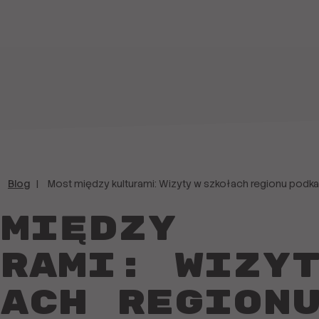
Blog
Most między kulturami: Wizyty w szkołach regionu podk
 między
rami: Wizy
ach region