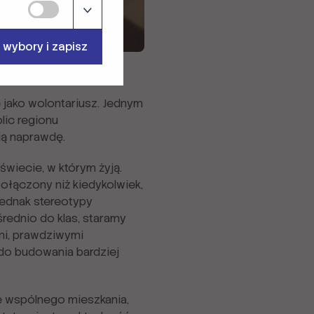
 wybory i zapisz
jako wolontariusz. Jednym
lic regionu
ją naprawdę.
świecie, w którym żyją.
połączony niż kiedykolwiek,
jednak stereotypy
rednio do klas, staramy
mi, prawdziwymi
do budowania bardziej
e wspólnego mieszkania,