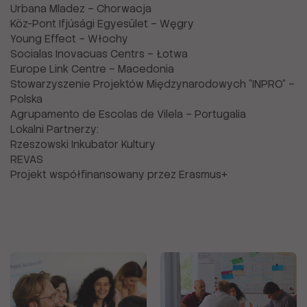
Urbana Mladez – Chorwacja
Köz-Pont Ifjúsági Egyesület – Węgry
Young Effect – Włochy
Socialas Inovacuas Centrs – Łotwa
Europe Link Centre – Macedonia
Stowarzyszenie Projektów Międzynarodowych "INPRO" –
Polska
Agrupamento de Escolas de Vilela – Portugalia
Lokalni Partnerzy:
Rzeszowski Inkubator Kultury
REVAS
Projekt współfinansowany przez Erasmus+
Galeria
zawiera
zdjęcia
o