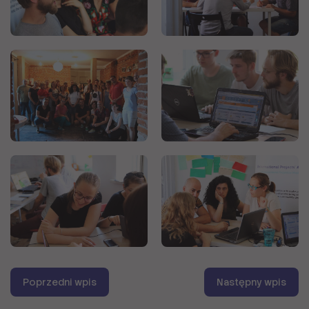
podobnej
treści.
Opisy
alternatywne
zostały
ograniczone
do
zdjęć
unikatowych
Poprzedni wpis
Następny wpis