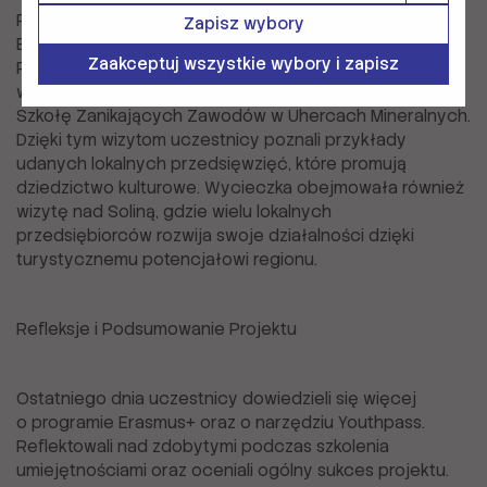
Piątek był dniem wycieczki terenowej w rejon
Zapisz wybory
Bieszczadów, gdzie uczestnicy mogli odwiedzić
Zaakceptuj wszystkie wybory i zapisz
Regionalny Ośrodek Wsparcia Ekonomii Społecznej
w Strzyżowie, Fabrykę Czekolady w Korczynie oraz
Szkołę Zanikających Zawodów w Uhercach Mineralnych.
Dzięki tym wizytom uczestnicy poznali przykłady
udanych lokalnych przedsięwzięć, które promują
dziedzictwo kulturowe. Wycieczka obejmowała również
wizytę nad Soliną, gdzie wielu lokalnych
przedsiębiorców rozwija swoje działalności dzięki
turystycznemu potencjałowi regionu.
Refleksje i Podsumowanie Projektu
Ostatniego dnia uczestnicy dowiedzieli się więcej
o programie Erasmus+ oraz o narzędziu Youthpass.
Reflektowali nad zdobytymi podczas szkolenia
umiejętnościami oraz oceniali ogólny sukces projektu.