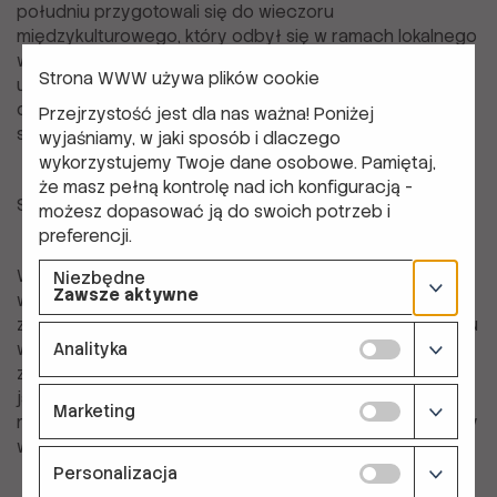
południu przygotowali się do wieczoru
międzykulturowego, który odbył się w ramach lokalnego
wydarzenia INPRO – Open Café. To wydarzenie dało
Strona WWW używa plików cookie
uczestnikom możliwość zaprezentowania tradycji,
dzielenia się jedzeniem i nawiązania kontaktu z lokalną
Przejrzystość jest dla nas ważna! Poniżej
społecznością.
wyjaśniamy, w jaki sposób i dlaczego
wykorzystujemy Twoje dane osobowe. Pamiętaj,
że masz pełną kontrolę nad ich konfiguracją -
Symulacja Biznesowa i Wycieczka Terenowa
możesz dopasować ją do swoich potrzeb i
preferencji.
W czwartek uczestnicy zostali wprowadzeni
Niezbędne
Zawsze aktywne
w symulacyjną grę biznesową przez Elę Szczepaniak
z firmy REVAS. Gra symulacyjna polegała na zarządzaniu
Analityka
wirtualnym biurem podróży, co pomogło uczestnikom
zdobyć kluczowe umiejętności przedsiębiorcze, takie
jak zarządzanie kosztami, zadowolenie klientów oraz
Marketing
rywalizacja na rynku. Kilku uczestników zakupiło grę, aby
wykorzystać ją w przyszłej pracy z młodzieżą.
Personalizacja