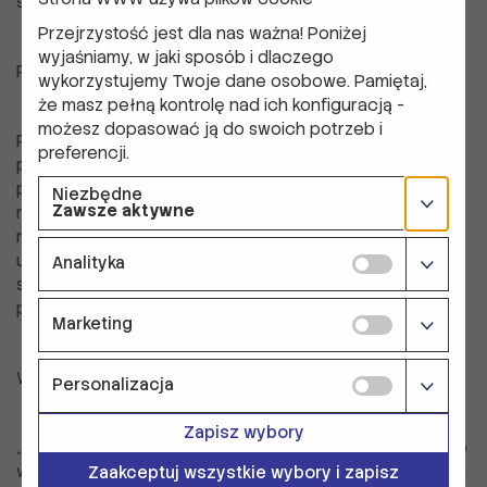
społecznościach.
Przejrzystość jest dla nas ważna! Poniżej
wyjaśniamy, w jaki sposób i dlaczego
Praktyczna nauka
wykorzystujemy Twoje dane osobowe. Pamiętaj,
że masz pełną kontrolę nad ich konfiguracją -
możesz dopasować ją do swoich potrzeb i
Projekt obejmował wizyty w lokalnych
preferencji.
przedsiębiorstwach w Rzeszowie, które stanowiły
praktyczny przykład, jak inicjatywy przedsiębiorcze
Niezbędne
Zawsze aktywne
mogą odnosić sukcesy nawet w najbardziej
nieoczekiwanych miejscach. Te wizyty pomogły
uczestnikom zrozumieć potencjał ich własnych
Analityka
społeczności, inspirując ich do wdrażania podobnych
przedsięwzięć u siebie.
Marketing
Wspieranie młodzieży z obszarów wiejskich
Personalizacja
Zapisz wybory
„Business for All” to więcej niż tylko kurs szkoleniowy – to
wezwanie do działania. Uczestnicy zostali zachęceni do
Zaakceptuj wszystkie wybory i zapisz