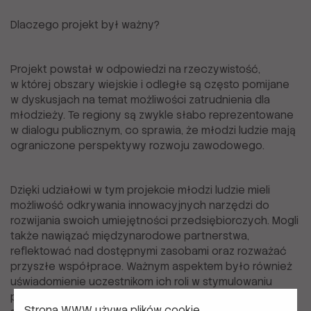
Dlaczego projekt był ważny?
Projekt powstał w odpowiedzi na rzeczywistość,
w której obszary wiejskie i odległe są często pomijane
w dyskusjach na temat możliwości zatrudnienia dla
młodzieży. Te regiony są zwykle słabo reprezentowane
w dialogu publicznym, co sprawia, że młodzi ludzie mają
ograniczone perspektywy rozwoju zawodowego.
Dzięki udziałowi w tym projekcie młodzi ludzie mieli
możliwość odkrywania innowacyjnych narzędzi do
rozwijania swoich umiejętności przedsiębiorczych. Mogli
także nawiązać międzynarodowe partnerstwa,
reflektować nad dostępnymi zasobami oraz rozważać
przyszłe współprace. Ważnym aspektem było również
uświadomienie uczestnikom ich roli w stymulowaniu
prywatnych inicjatyw biznesowych w ich
Strona WWW używa plików cookie