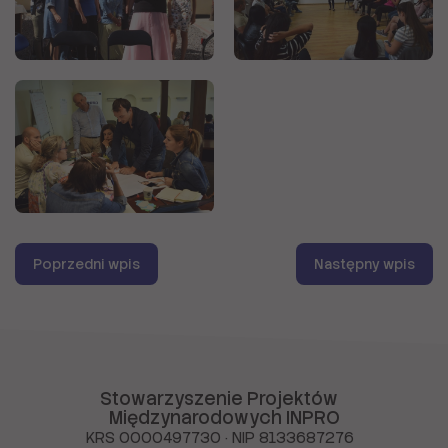
Poprzedni wpis
Następny wpis
Stowarzyszenie Projektów
Międzynarodowych INPRO
KRS 0000497730 · NIP 8133687276