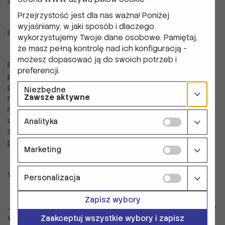
społecznościach.
Przejrzystość jest dla nas ważna! Poniżej
wyjaśniamy, w jaki sposób i dlaczego
Praktyczna nauka
wykorzystujemy Twoje dane osobowe. Pamiętaj,
że masz pełną kontrolę nad ich konfiguracją -
możesz dopasować ją do swoich potrzeb i
Projekt obejmował wizyty w lokalnych
preferencji.
przedsiębiorstwach w Rzeszowie, które stanowiły
praktyczny przykład, jak inicjatywy przedsiębiorcze
Niezbędne
Zawsze aktywne
mogą odnosić sukcesy nawet w najbardziej
nieoczekiwanych miejscach. Te wizyty pomogły
uczestnikom zrozumieć potencjał ich własnych
Analityka
społeczności, inspirując ich do wdrażania podobnych
przedsięwzięć u siebie.
Marketing
Wspieranie młodzieży z obszarów wiejskich
Personalizacja
Zapisz wybory
„Business for All” to więcej niż tylko kurs szkoleniowy – to
wezwanie do działania. Uczestnicy zostali zachęceni do
Zaakceptuj wszystkie wybory i zapisz