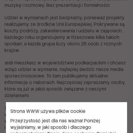
muzykę i rozmowy. Bez prezentacji i formalności.
Udział w wymianach jest bezpłatny, ponieważ projekty
realizujemy ze środków Unii Europejskiej. Pokrywane są
koszty podróży, zakwaterowania i udziału w zajęciach.
Każdego roku organizujemy w Rzeszowie kilka takich
spotkań, a każda grupa liczy około 25 osób z różnych
krajów.
Jeśli mieszkasz w województwie podkarpackim i chcesz
wziąć udział w wymianie, najlepiej śledzić nasze media
społecznościowe. To tam publikujemy aktualne
informacje o naborach. Najczęściej zapraszamy osoby,
które są już w jakiś sposób związane z naszymi
działaniami.
Jeśli jesteś z Czech, Ukrainy, Słowacji lub Węgier, udział
Strona WWW używa plików cookie
w projekcie odbywa się przez organizacje partnerskie
Przejrzystość jest dla nas ważna! Poniżej
w Twoim kraju. To one prowadzą rekrutację
wyjaśniamy, w jaki sposób i dlaczego
i przygotowują grupy wyjazdowe: