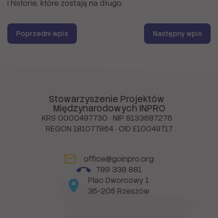
i historie, które zostają na długo.
Poprzedni wpis
Następny wpis
Stowarzyszenie Projektów
Międzynarodowych INPRO
KRS 0000497730 · NIP 8133687276
REGON 181077864 · OID E10049717
office@goinpro.org
789 338 881
Plac Dworcowy 1
35-205 Rzeszów