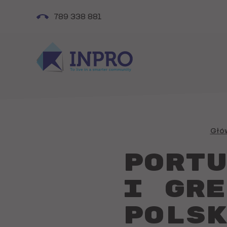
789 338 881
Głó
Portu
i Gre
polsk