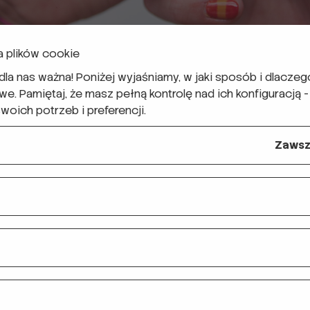
 plików cookie
 dla nas ważna! Poniżej wyjaśniamy, w jaki sposób i dlacz
. Pamiętaj, że masz pełną kontrolę nad ich konfiguracją 
oich potrzeb i preferencji.
Zawsz
, prawda? Ale tym razem zamiast żartu mamy historię o tym
dniu 2023 roku trzech naszych wolontariuszy – Portugalczyk
, żeby przez trzy dni pracować z lokalnymi uczniami. Miał b
y. Ostatecznie Portugalczyk dołączył do ekipy w ostatniej
z ciekawością, a pierwsze minuty w szkole szybko pokazały
 z wolontariuszy trafił do innej klasy, gdzie opowiadał o s