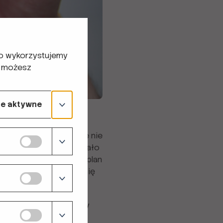
ego wykorzystujemy
- możesz
e aktywne
, jak różnice kulturowe nie
, Gruzin i Grek - spakowało
yć jeszcze Francuz, ale plan
 chwili i tak zaczęła się
, że to będzie intenszny
woim kraju: o gruzińskim