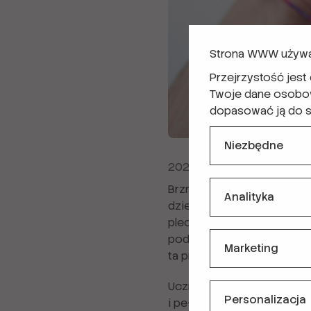
Strona WWW używa
Przejrzystość jest
Twoje dane osobowe
dopasować ją do sw
Niezbędne
2023-12-23
Brzmi jak początek dowcipu
Analityka
dzielą, ale zbliżają. W gru
plecaki i ruszyło do Cisnej
podróży miał własne pomysł
Marketing
ta przygoda.
Uczniowie czekali na nich 
Personalizacja
i pełen energii czas. Każdy