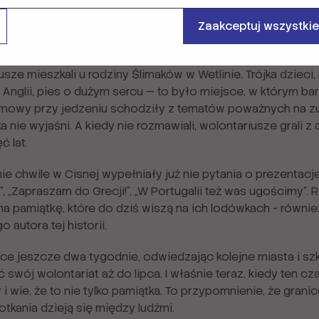
ch, portugalskich daniach, których nazwy trudno wymówić.
epiej oddają ducha takich spotkań - jak choćby pojedynki 
Zaakceptuj wszystkie
rywali w spektakularnym stylu, ale za to z dużą dawką śmi
ze mieszkali u rodziny Ślimaków w Wetlinie. Trójka dzieci,
nglii, pies o dużym sercu — to było miejsce, w którym ba
ozmowy przy jedzeniu schodziły z tematów poważnych na zu
 nie wyjaśni. A kiedy nie rozmawiali, wolontariusze grali 
ć lat.
ie chwile w Cisnej wypełniały już nie pytania o prezentacje,
”, „Zapraszam do Grecji!”, „W Portugalii też was ugościmy”
pamiątkę, które do dziś wiszą na ich lodówkach - również n
 autora tej historii.
lsce jeszcze dwa tygodnie, odwiedzając kolejne miasta i sz
wój wolontariat aż do lipca. I właśnie teraz, kiedy ten c
i wie, że to nie tylko pamiątka. To przypomnienie, że granic
tkania dzieją się między ludźmi.