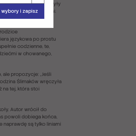
 Między prezentacjami były
w ping-ponga z uczniami.
 wybory i zapisz
echu.
 rodzice
riera językowa po prostu
pełnie codzienne, te,
z dziećmi w chowanego,
 ale propozycje: „Jeśli
. Rodzina Ślimaków wręczyła
a tej, która stoi
koły. Autor wrócił do
zas powoli dobiega końca,
e naprawdę są tylko liniami