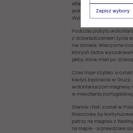
alfabecie, greckich wyspa
jednak momenty, które najl
Zapisz wybory
Wynik? Wolontariusze przeg
Podczas pobytu wolontarius
z doświadczeniem życia w A
nie istniała. Wieczorne r
których żadna wyszukiwarka
jakby znów mieli po dziesię
Czas mijał szybko, a ostatn
kiedyś będziecie w Gruzji…
wolontariuszom magnesy na 
w mieszkaniu portugalskiego
Giannis i Rati zostali w Po
Rzeszowa, by kontynuować s
patrzy na magnes z Wetliny 
na mapie - a prawdziwe spo