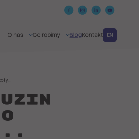
O nas
Co robimy
Blog
Kontakt
EN
oły...
ruzin
do
...