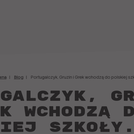
wna
Blog
Portugalczyk, Gruzin i Grek wchodzą do polskiej szk
galczyk, G
k wchodzą 
iej szkoły