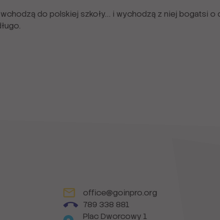
k wchodzą do polskiej szkoły… i wychodzą z niej bogatsi o 
długo.
office@goinpro.org
789 338 881
Plac Dworcowy 1