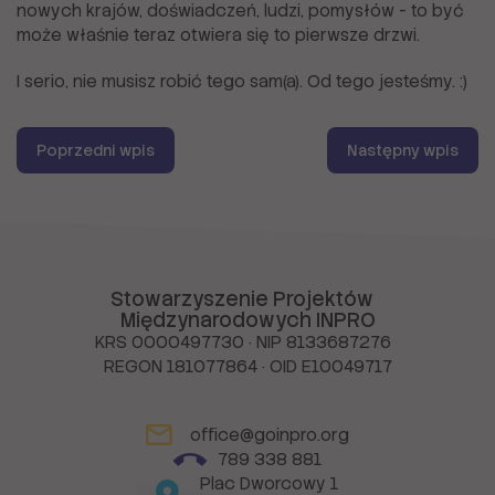
nowych krajów, doświadczeń, ludzi, pomysłów - to być
może właśnie teraz otwiera się to pierwsze drzwi.
I serio, nie musisz robić tego sam(a). Od tego jesteśmy. :)
Poprzedni wpis
Następny wpis
Stowarzyszenie Projektów
Międzynarodowych INPRO
KRS 0000497730 · NIP 8133687276
REGON 181077864 · OID E10049717
office@goinpro.org
789 338 881
Plac Dworcowy 1