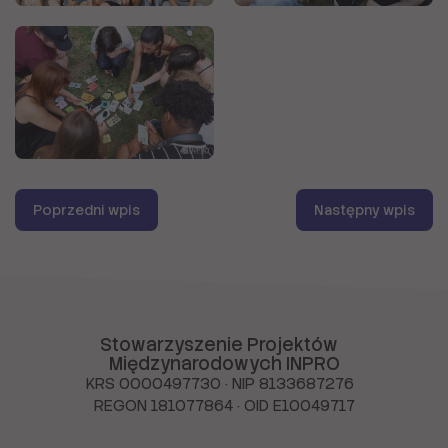
Opisy
alternatywne
zostały
ograniczone
do
zdjęć
unikatowych
Poprzedni wpis
Następny wpis
Stowarzyszenie Projektów
Międzynarodowych INPRO
KRS 0000497730 · NIP 8133687276
REGON 181077864 · OID E10049717